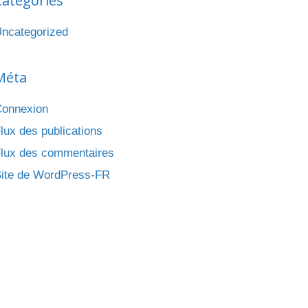
Catégories
ncategorized
Méta
onnexion
lux des publications
lux des commentaires
ite de WordPress-FR