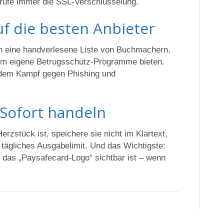
 prüfe immer die SSL‑Verschlüsselung.
uf die besten Anbieter
n eine handverlesene Liste von Buchmachern,
em eigene Betrugsschutz‑Programme bieten.
s dem Kampf gegen Phishing und
: Sofort handeln
erzstück ist, speichere sie nicht im Klartext,
n tägliches Ausgabelimit. Und das Wichtigste:
 das „Paysafecard‑Logo“ sichtbar ist – wenn