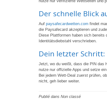
nutze nur verifizierte Wettseiten und
Der schnelle Blick a
Auf
paysafecardwetten.com
findet ma
die Paysafecard akzeptieren und zud
Diese Plattformen haben sich bereit
Identitätsdiebstahl verschrieben.
Dein letzter Schritt
Jetzt, wo du weißt, dass die PIN das H
nutze nur offizielle Apps und setze ei
Bei jedem Wett‑Deal zuerst prüfen, ob
nicht, geh lieber weiter.
Publié dans Non classé