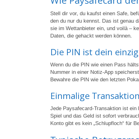
Wie Paysafecard den
Stell dir vor, du kaufst einen Safe, be
den du nur du kennst. Das ist genau da
sie im Wettanbieter ein, und voilà – 
Daten, die gehackt werden können.
Die PIN ist dein einzi
Wenn du die PIN wie einen Pass hälts
Nummer in einer Notiz-App speicherst,
Bewahre die PIN wie den letzten Pokal
Einmalige Transaktio
Jede Paysafecard-Transaktion ist ein E
Spiel und das Geld ist sofort verbrau
Konto gibt es kein „Schlupfloch“ für Be