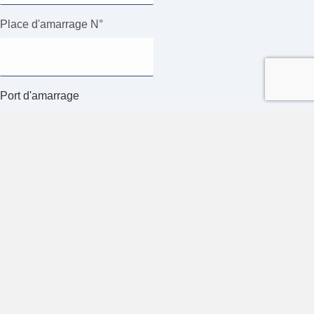
Place d'amarrage N°
Port d'amarrage
Eaux-Vives
Maison Royale
Nautique
Pâquis
Choiseul
Autre
Période souhaitée de mise à l'eau (la date exacte sera fixée
d'entente avec vous)