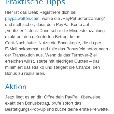
Praktische Tipps
Hier ist das Deal: Registriere dich bei
paypalwetten.com
, wähle die „PayPal Sofortzahlung“
und stell sicher, dass dein PayPal‑Konto auf
„Verifiziert“ steht. Dann setze die Mindesteinzahlung
exakt auf den geforderten Betrag, keine
Cent‑Nachläufer. Nutze die Bonuskopie, die du per
E‑Mail bekommst, und fülle das Bonusfeld sofort nach
der Transaktion aus. Wenn du das Turnover‑Ziel
erreichen willst, starte mit niedrigen Quoten – das
minimiert das Risiko und steigert die Chance, den
Bonus zu realisieren.
Aktion
Jetzt liegt es an dir: Öffne dein PayPal, überweise
exakt den Bonusbetrag, prüfe sofort das
Bestätigungs‑Pop‑Up und buche deine erste Freiwette.