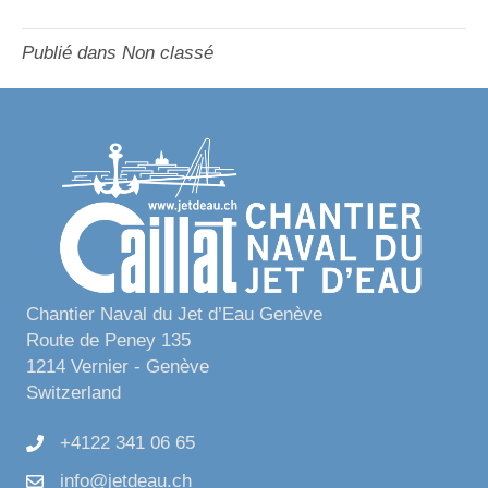
Publié dans Non classé
Chantier Naval du Jet d’Eau Genève
Route de Peney 135
1214 Vernier - Genève
Switzerland
+4122 341 06 65
info@jetdeau.ch