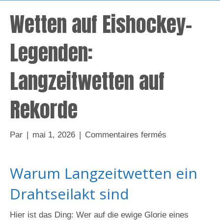
Wetten auf Eishockey-
Legenden:
Langzeitwetten auf
Rekorde
sur
Par
|
mai 1, 2026
|
Commentaires fermés
Wetten
auf
Warum Langzeitwetten ein
Eishockey-
Legenden:
Drahtseilakt sind
Langzeitwette
auf
Hier ist das Ding: Wer auf die ewige Glorie eines
Rekorde